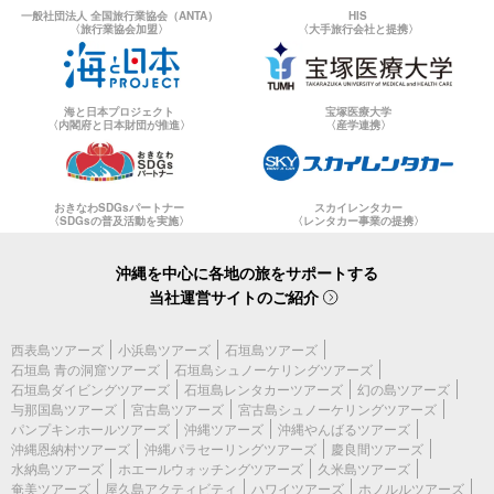
一般社団法人 全国旅行業協会（ANTA）
HIS
〈旅行業協会加盟〉
〈大手旅行会社と提携〉
海と日本プロジェクト
宝塚医療大学
〈内閣府と日本財団が推進〉
〈産学連携〉
おきなわSDGsパートナー
スカイレンタカー
〈SDGsの普及活動を実施〉
〈レンタカー事業の提携〉
沖縄を中心に各地の旅をサポートする
当社運営サイトのご紹介
西表島ツアーズ
小浜島ツアーズ
石垣島ツアーズ
石垣島 青の洞窟ツアーズ
石垣島シュノーケリングツアーズ
石垣島ダイビングツアーズ
石垣島レンタカーツアーズ
幻の島ツアーズ
与那国島ツアーズ
宮古島ツアーズ
宮古島シュノーケリングツアーズ
パンプキンホールツアーズ
沖縄ツアーズ
沖縄やんばるツアーズ
沖縄恩納村ツアーズ
沖縄パラセーリングツアーズ
慶良間ツアーズ
水納島ツアーズ
ホエールウォッチングツアーズ
久米島ツアーズ
奄美ツアーズ
屋久島アクティビティ
ハワイツアーズ
ホノルルツアーズ