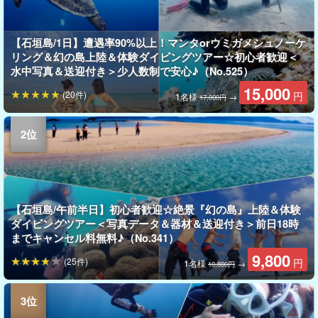
【石垣島/1日】遭遇率90%以上！マンタorウミガメシュノーケ
リング＆幻の島上陸＆体験ダイビングツアー☆初心者歓迎＜
水中写真＆送迎付き＞少人数制で安心♪（No.525）
15,000
(20件)
円
1名様
→
17,000円
【石垣島/午前半日】初心者歓迎☆絶景『幻の島』上陸＆体験
ダイビングツアー＜写真データ＆器材＆送迎付き＞前日18時
までキャンセル料無料♪（No.341）
9,800
(25件)
円
1名様
→
10,800円