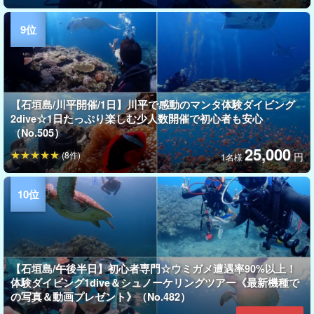
【石垣島/川平開催/1日】川平で感動のマンタ体験ダイビング
2dive☆1日たっぷり楽しむ少人数開催で初心者も安心
（No.505）
25,000
(8件)
円
1名様
【石垣島/午後半日】初心者専門☆ウミガメ遭遇率90%以上！
体験ダイビング1dive＆シュノーケリングツアー《最新機種で
の写真＆動画プレゼント》（No.482）