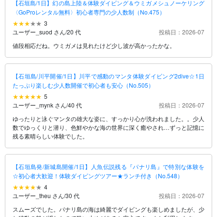
【石垣島/1日】幻の島上陸＆体験ダイビング＆ウミガメシュノーケリング
〈GoProレンタル無料〉初心者専門の少人数制（No.475）
3
ユーザー_suod さん
/
20 代
投稿日：2026-07
値段相応だね。ウミガメは見れたけど少し波が高かったかな。
【石垣島/川平開催/1日】川平で感動のマンタ体験ダイビング2dive☆1日
たっぷり楽しむ少人数開催で初心者も安心（No.505）
5
ユーザー_mynk さん
/
40 代
投稿日：2026-07
ゆったりと泳ぐマンタの雄大な姿に、すっかり心が洗われました。。少人
数でゆっくりと潜り、色鮮やかな海の世界に深く癒やされ…ずっと記憶に
残る素晴らしい体験でした。
【石垣島発/新城島開催/1日】人魚伝説残る『パナリ島』で特別な体験を
☆初心者大歓迎！体験ダイビングツアー★ランチ付き（No.548）
4
ユーザー_theu さん
/
30 代
投稿日：2026-07
スムーズでした。パナリ島の海は綺麗でダイビングも楽しめましたが、少