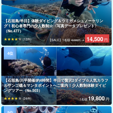
【石垣島/半日】体験ダイビング＆ウミガメシュノーケリン
グ！初心者専門の少人数制☆〈写真データプレゼント〉
（No.477）
14,500
(12件)
円
【SALE】1名様
→
18,800円
【石垣島/川平開催/約4時間】半日で贅沢2ダイブ☆人気カラフ
ルサンゴ礁＆マンタポイントへご案内！少人数制体験ダイビ
ングツアー（No.503）
19,800
(24件)
円
1名様