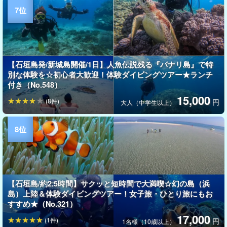
【石垣島発/新城島開催/1日】人魚伝説残る『パナリ島』で特
別な体験を☆初心者大歓迎！体験ダイビングツアー★ランチ
付き（No.548）
15,000
(8件)
円
大人（中学生以上）
【石垣島/約2.5時間】サクッと短時間で大満喫☆幻の島（浜
島）上陸＆体験ダイビングツアー！女子旅・ひとり旅にもお
すすめ★（No.321）
17,000
(1件)
円
1名様（10歳以上）