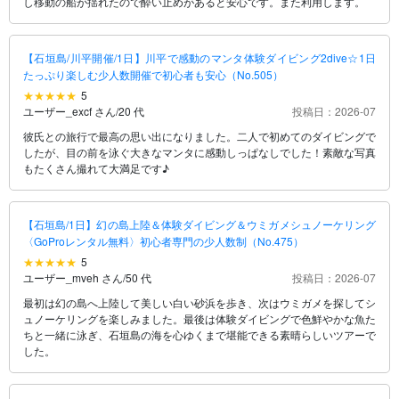
し移動の船が揺れたので酔い止めがあると安心です。また利用します。
【石垣島/川平開催/1日】川平で感動のマンタ体験ダイビング2dive☆1日
たっぷり楽しむ少人数開催で初心者も安心（No.505）
5
ユーザー_excf さん
/
20 代
投稿日：2026-07
彼氏との旅行で最高の思い出になりました。二人で初めてのダイビングで
したが、目の前を泳ぐ大きなマンタに感動しっぱなしでした！素敵な写真
もたくさん撮れて大満足です♪
【石垣島/1日】幻の島上陸＆体験ダイビング＆ウミガメシュノーケリング
〈GoProレンタル無料〉初心者専門の少人数制（No.475）
5
ユーザー_mveh さん
/
50 代
投稿日：2026-07
最初は幻の島へ上陸して美しい白い砂浜を歩き、次はウミガメを探してシ
ュノーケリングを楽しみました。最後は体験ダイビングで色鮮やかな魚た
ちと一緒に泳ぎ、石垣島の海を心ゆくまで堪能できる素晴らしいツアーで
した。