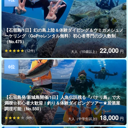
【石垣島/1日】幻の島上陸＆体験ダイビング＆ウミガメシュノ
ーケリング〈GoProレンタル無料〉初心者専門の少人数制
（No.475）
22,000
(12件)
円
大人（10歳以上）
【石垣島発/新城島開催/1日】人魚伝説残る『パナリ島』で大
満喫☆初心者大歓迎！釣り＆体験ダイビングツアー★居酒屋
調理可能（No.550）
18,000
(9件)
円
大人（中学生以上）