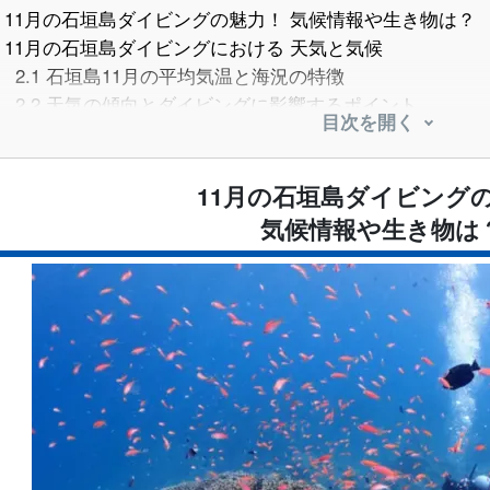
11月の石垣島ダイビングの魅力！ 気候情報や生き物は？
11月の石垣島ダイビングにおける 天気と気候
2.1
石垣島11月の平均気温と海況の特徴
2.2
天気の傾向とダイビングに影響するポイント
目次を開く
11月の石垣島ダイビングで感じる 水温と透明度
3.1
11月の海水温と快適に潜るための装備
3.2
透明度の目安とおすすめの時間帯
11月の石垣島ダイビング
11月に石垣島で出会える生き物たち
気候情報や生き物は
4.1
マンタ
4.2
ウミガメ
4.3
モエギハゼやウミウシなどマクロ生物
11月におすすめの石垣島 ダイビングポイント3選
5.1
川平石崎マンタスクランブル
5.2
竹富南エリア
5.3
名蔵湾
11月の石垣島 ダイビングツアー選びと注意点
6.1
初心者向けツアーと 経験者におすすめのプラン