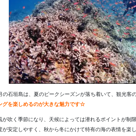
6.2
初心者や家族連れには シュノーケリングもおすすめ
6.3
天候・装備・安全面での注意点
11月の石垣島ダイビングよくある質問（FAQ）
まとめ
1月の石垣島は、夏のピークシーズンが落ち着いて、観光客
ングを楽しめるのが大きな魅力です☆
風が吹く季節になり、天候によっては潜れるポイントが制
度が安定しやすく、秋から冬にかけて特有の海の表情を楽