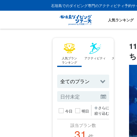
石垣島でのダイビング専門のアクティビティ予約サ
人気ランキング
1
ち
人気プラン
アクティビティ
スポットから
ランキング
探す
さらに
今日
明日
絞り込む
該当プラン数
31
件