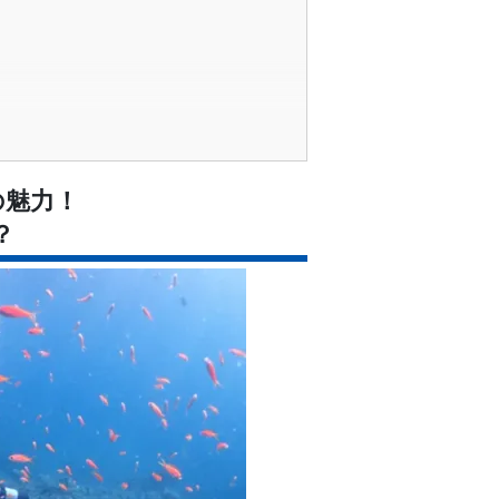
の魅力！
？