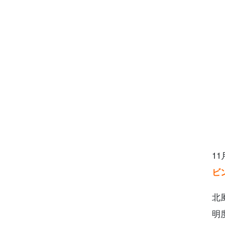
7
8
1
ビ
北
明