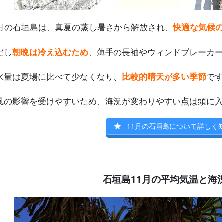
1月の石垣島は、真夏の蒸し暑さから解放され、
快適な気候
だし
朝晩
は
冷え込むため
、薄手の長袖やウィンドブレーカ
水量は夏場に比べて少なくなり、
比較的晴天が多い季節
で
風の影響を受けやすいため、海況が変わりやすい点は頭に
11月の石垣島について詳しく
石垣島11月の平均気温と海