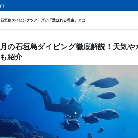
イト
石垣島ダイビングツアーズが「選ばれる理由」とは
1月の石垣島ダイビング徹底解説！天気や
も紹介
お得な割引
プレミアム
セットプラン
厳選プラン