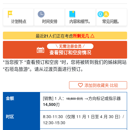
计划特点
时间安排
内容和细节。
常见问题。
最近
21
人们正在考虑
所剩无几 △
无需注册会员
查看预订和空房情况
*当您按下 "查看预订和空房 "时，您将被转到我们的姊妹网站
"石垣岛旅游"。请从过渡页面进行预订。
添加到收藏夹·比较
金额
[销售] 1 人：
→方向标记或指示器
18,800 日元
14,500
刃
时区
8:30-11:30（仅限 11 月 1 日至 4 月 30 日）/
12:30-15:30