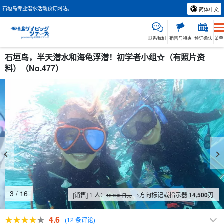
石垣岛专业潜水活动预订网站。
简体中文
联系我们
销售与特惠
预订确认
菜单
石垣岛，半天潜水和海龟浮潜！初学者小组☆（有照片资
料）（No.477）
4
/
16
[销售] 1 人：
→方向标记或指示器
14,500
刃
18,800 日元
4.6
(
12 条评论
)