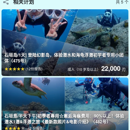
浮潜地点因前一天和当天的海况、风向、潮汐和水流而异。
相关计划
共 5 个
海龟非常受欢迎，一年四季都有可能遇到。即使在海况较差的时
候，也有很多地方可以邂逅海龟。
遭遇率高达 901 TP3T
!!!
海龟在水中平稳地游来游去，真的非常可爱，让人想永远和它们一
起游泳。它们在水面上呼吸，因此根据一天中的不同时间，您可以
近距离观赏它们。
石垣岛/1天] 登陆幻影岛，体验潜水和海龟浮潜初学者专用小团
体（475号）
22,000
(12份报告)
刃
成人（10 岁及以上）
石垣島/半天下午]初學者專用☆邂逅海龜費用：90%以上！体验
潜水1潜&浮潜之旅《最新款照片&电影介绍》（482号）
（2 份报告）