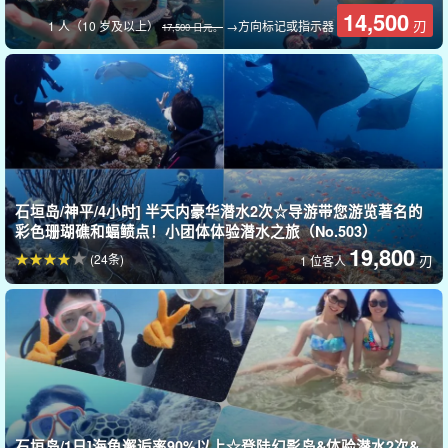
14,500
刃
1 人（10 岁及以上）
→方向标记或指示器
17,500 日元。
专业初学者向导提供支持。
尝试潜水，积累经验！
体验潜水、
无许可证
这是为初学者准备的潜水之旅，以下人员也可
以参加
石垣岛/神平/4小时] 半天内豪华潜水2次☆导游带您游览著名的
与其说是游泳，不如说是在水下漫步，您并不需要会游泳。潜水教
彩色珊瑚礁和蝠鲼点！小团体体验潜水之旅（No.503）
19,800
练会始终陪伴在您身边，指导您完成潜水体验。
即使是第一次参加
(24条)
刃
1 位客人
活动的人也可以参加。
。
石垣岛/1日]海龟邂逅率90%以上☆登陆幻影岛&体验潜水2次&