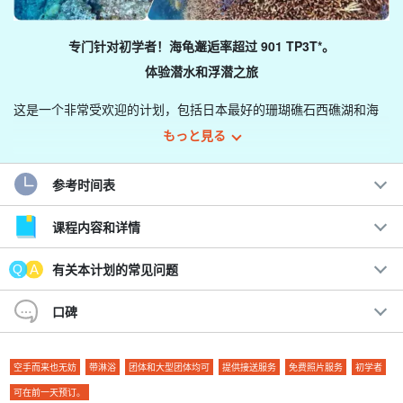
专门针对初学者！海龟邂逅率超过 901 TP3T*。
体验潜水和浮潜之旅
这是一个非常受欢迎的计划，包括日本最好的珊瑚礁石西礁湖和海
龟点浮潜。
もっと見る
该活动在上午和下午举行，为期半天，强烈推荐那些希望同时享受
参考时间表
观光乐趣的游客参加！
课程内容和详情
建议。
有关本计划的常见问题
即使不会游泳，也能轻松享受。
◆ 半天就能品尝到令人满意的菜肴。
口碑
免费租用所有使用过的设备
◆
经验丰富的导游带队
指导教师
◆ 参观期间。
免费照片数据礼物
空手而来也无妨
带淋浴
团体和大型团体均可
提供接送服务
免费照片服务
初学者
◆ 日本最大的珊瑚礁--石生珊瑚礁导游。
可在前一天预订。