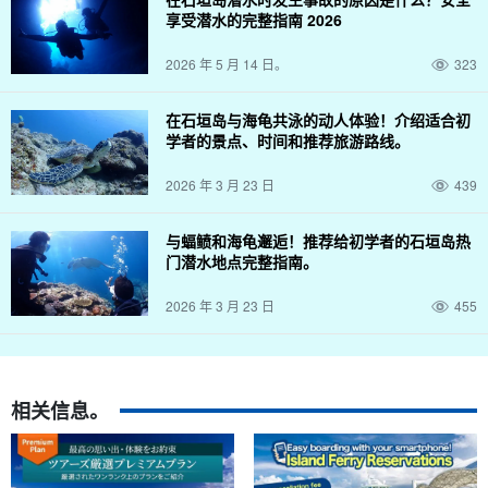
享受潜水的完整指南 2026
2026 年 5 月 14 日。
323
在石垣岛与海龟共泳的动人体验！介绍适合初
学者的景点、时间和推荐旅游路线。
2026 年 3 月 23 日
439
与蝠鲼和海龟邂逅！推荐给初学者的石垣岛热
门潜水地点完整指南。
欢迎初学者参加！以小组形式进行☆。
2026 年 3 月 23 日
455
由经验丰富的导游提供全面支持。
大多数参与者都是第一次参加。
和有过一些经验的人。在潜水或浮
潜之前，我们都会向您详细介绍潜水或浮潜所使用的设备，引导您
相关信息。
前往景点，并向您全面讲解注意事项。
工作人员总是会带着浮筒和漂浮物，所以如果你不会游泳，也不用