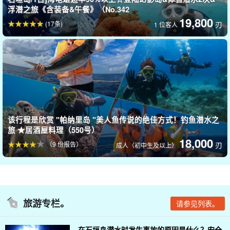
浮潜之旅《含装备&午餐》（No.342
19,800
(17条)
刃
1 位客人
★石溪泻湖色彩斑斓、令人心驰神往的海底世界
该行程是欣赏 "帕纳里岛 "美人鱼传说的绝佳方式！钓鱼潜水之
它被称为石西礁湖、
日本大部分珊瑚礁所在地区。
是
这里有色彩斑
旅 ★居酒屋料理（550号）
18,000
斓的珊瑚、数米高的大珊瑚和数不尽的珊瑚群！
（9 份报告）
刃
成人（初中生及以上）
石西泻湖中分布着 360 多种珊瑚。您还可以看到热带鱼和可爱的小
尼莫。
旅游专栏。
请参见列表。
在石垣岛潜水时发生事故的原因是什么？安全