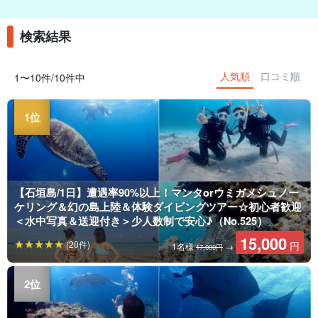
検索結果
人気順
口コミ順
1〜10件/10件中
【石垣島/1日】遭遇率90%以上！マンタorウミガメシュノー
ケリング＆幻の島上陸＆体験ダイビングツアー☆初心者歓迎
＜水中写真＆送迎付き＞少人数制で安心♪（No.525）
15,000
(20件)
円
1名様
→
17,000円