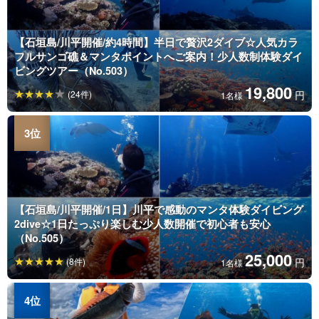
【石垣島/川平開催/約4時間】半日で贅沢2ダイブ☆人気カラ
フルサンゴ礁＆マンタポイントへご案内！少人数制体験ダイ
ビングツアー（No.503）
19,800
(24件)
円
1名様
【石垣島/川平開催/1日】川平で感動のマンタ体験ダイビング
2dive☆1日たっぷり楽しむ少人数開催で初心者も安心
（No.505）
25,000
(8件)
円
1名様