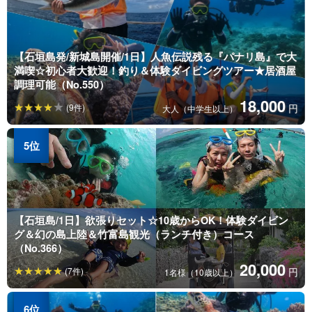
【石垣島発/新城島開催/1日】人魚伝説残る『パナリ島』で大
満喫☆初心者大歓迎！釣り＆体験ダイビングツアー★居酒屋
調理可能（No.550）
18,000
(9件)
円
大人（中学生以上）
【石垣島/1日】欲張りセット☆10歳からOK！体験ダイビン
グ＆幻の島上陸＆竹富島観光（ランチ付き）コース
（No.366）
20,000
(7件)
円
1名様（10歳以上）