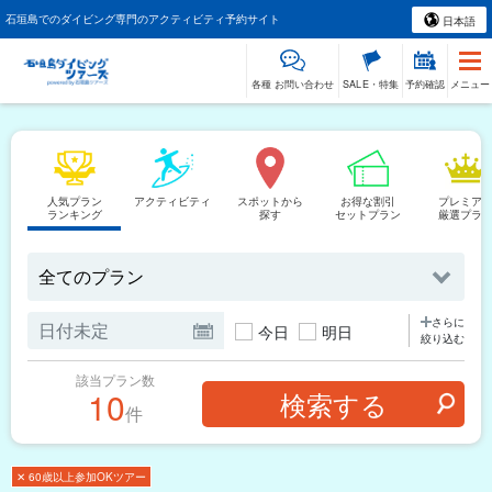
石垣島でのダイビング専門のアクティビティ予約サイト
日本語
各種 お問い合わせ
SALE・特集
予約確認
メニュー
人気プラン
アクティビティ
スポットから
お得な割引
プレミア
ランキング
探す
セットプラン
厳選プラ
さらに
今日
明日
絞り込む
該当プラン数
10
件
✕ 60歳以上参加OKツアー