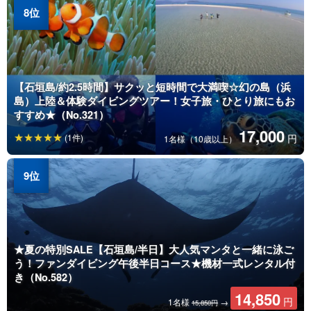
【石垣島/約2.5時間】サクッと短時間で大満喫☆幻の島（浜
島）上陸＆体験ダイビングツアー！女子旅・ひとり旅にもお
すすめ★（No.321）
17,000
(1件)
円
1名様（10歳以上）
★夏の特別SALE【石垣島/半日】大人気マンタと一緒に泳ご
う！ファンダイビング午後半日コース★機材一式レンタル付
き（No.582）
14,850
円
1名様
→
15,850円