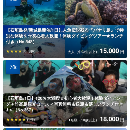
【石垣島発/新城島開催/1日】人魚伝説残る『パナリ島』で特
別な体験を☆初心者大歓迎！体験ダイビングツアー★ランチ
付き（No.548）
15,000
(8件)
円
大人（中学生以上）
【石垣島/1日】120％大満喫☆初心者大歓迎！体験ダイビン
グ＋竹富島観光コース＜写真無料＆送迎＆嬉しいランチ付き
♪＞（No.367）
18,000
(1件)
円
1名様（10歳以上）