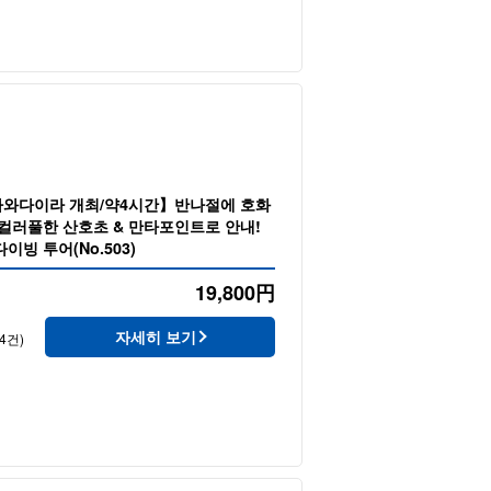
와다이라 개최/약4시간】반나절에 호화
컬러풀한 산호초 & 만타포인트로 안내!
이빙 투어(No.503)
19,800
円
자세히 보기
4건)