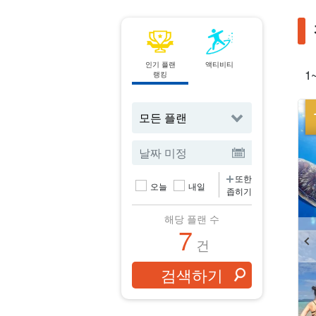
인기 플랜
액티비티
스팟에서
1
랭킹
검색하기
또한
오늘
내일
좁히기
해당 플랜 수
7
건