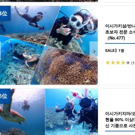
이시가키섬/반나
초보자 전문 소
（No.477)
SALE】1명
(1
이시가키지마/
현율 90% 이상
신 기종으로 사진