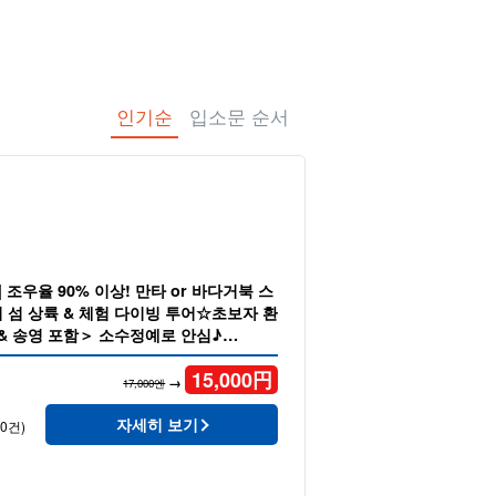
인기순
입소문 순서
 조우율 90% 이상! 만타 or 바다거북 스
 섬 상륙 & 체험 다이빙 투어☆초보자 환
 & 송영 포함＞ 소수정예로 안심♪
15,000
円
→
17,000엔
자세히 보기
20건)