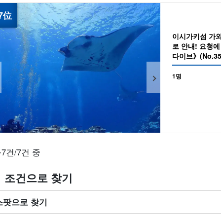
이시가키섬 가
로 안내! 요청
다이브》(No.35
1명
~7건/7건 중
조건으로 찾기
스팟으로 찾기