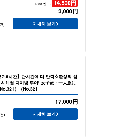
14,500
円
→
17,500엔
3,000
円
자세히 보기
건)
 2.5시간】단시간에 대 만끽☆환상의 섬
륙 & 체험 다이빙 투어! 女子旅・一人旅に
.321）（No.321
17,000
円
자세히 보기
1건)