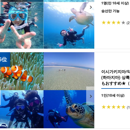
1명(만 10세 이상)
승선만 가능
(2
이시가키지마/약
(하마지마) 상
もおすすめ★（No
1인(10세 이상)
(