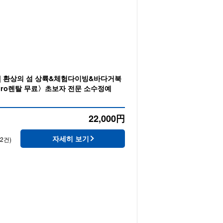
] 환상의 섬 상륙&체험다이빙&바다거북
ro렌탈 무료〉초보자 전문 소수정예
22,000
円
자세히 보기
12건)