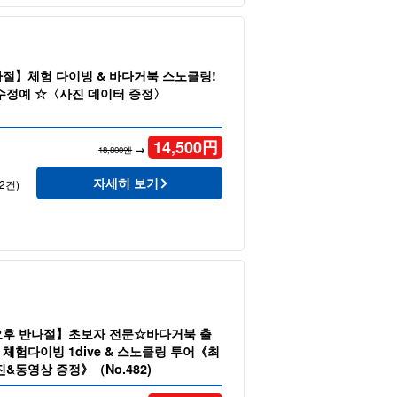
절】체험 다이빙 & 바다거북 스노클링!
수정예 ☆〈사진 데이터 증정〉
14,500
円
→
18,800엔
자세히 보기
2건)
오후 반나절】초보자 전문☆바다거북 출
! 체험다이빙 1dive & 스노클링 투어《최
&동영상 증정》（No.482)