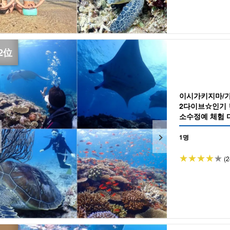
이시가키지마/가
2다이브☆인기 
소수정예 체험 다
1명
(2