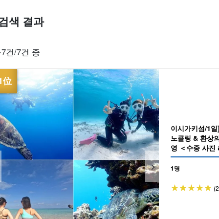
검색 결과
할인 혜택
프리미엄
~7건/7건 중
세트 플랜
엄선된 플랜
이시가키섬/1일]
노클링 & 환상의
영 ＜수중 사진
(No.525)
1명
(