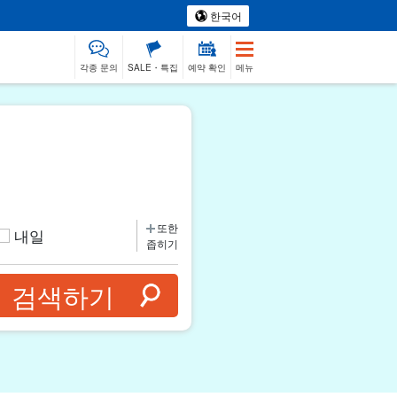
한국어
각종 문의
SALE・특집
예약 확인
메뉴
또한
내일
좁히기